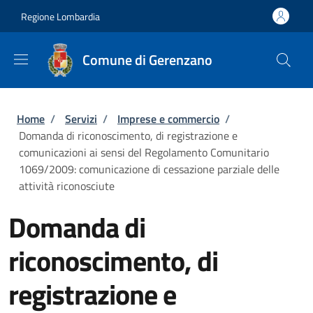
Salta al contenuto principale
Skip to footer content
Regione Lombardia
Comune di Gerenzano
Briciole di pane
Home
/
Servizi
/
Imprese e commercio
/
Domanda di riconoscimento, di registrazione e
comunicazioni ai sensi del Regolamento Comunitario
1069/2009: comunicazione di cessazione parziale delle
attività riconosciute
Domanda di
riconoscimento, di
registrazione e