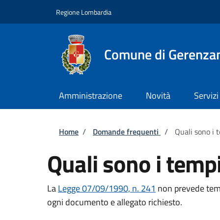
Salta al contenuto principale
Skip to footer content
Regione Lombardia
Comune di Gerenza
Amministrazione
Novità
Servizi
Briciole di pane
Home
/
Domande frequenti
/
Quali sono i 
Quali sono i tempi
La
Legge 07/09/1990, n. 241
non prevede temp
ogni documento e allegato richiesto.