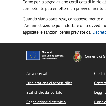
Come per la segnalazione certificata di inizio at
competente può emettere un provvedimento che i
Quando siano state rese, consapevolmente o inco
l'Amministrazione può adottare un provvedime
applicate le sanzioni penali previste dal
Decreto
Comune di G
Footer menu
Area riservata
Crediti
Dichiarazione di accessibilità
Contatt
Statistiche del portale
Leggi l
Segnalazione disservizio
Piano d