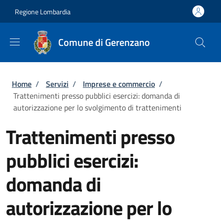
Salta al contenuto principale
Skip to footer content
Regione Lombardia
Comune di Gerenzano
Briciole di pane
Home
/
Servizi
/
Imprese e commercio
/
Trattenimenti presso pubblici esercizi: domanda di
autorizzazione per lo svolgimento di trattenimenti
Trattenimenti presso
pubblici esercizi:
domanda di
autorizzazione per lo