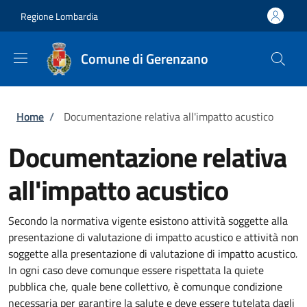
Salta al contenuto principale
Skip to footer content
Regione Lombardia
Comune di Gerenzano
Briciole di pane
Home
/
Documentazione relativa all'impatto acustico
Documentazione relativa
all'impatto acustico
Secondo la normativa vigente esistono attività soggette alla
presentazione di valutazione di impatto acustico e attività non
soggette alla presentazione di valutazione di impatto acustico
.
In ogni caso deve comunque essere rispettata la quiete
pubblica che, quale bene collettivo, è comunque condizione
necessaria per garantire la salute e deve essere tutelata dagli