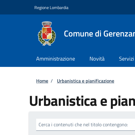
Salta al contenuto principale
Skip to footer content
Regione Lombardia
Comune di Gerenza
Amministrazione
Novità
Servizi
Briciole di pane
Home
/
Urbanistica e pianificazione
Urbanistica e pian
Cerca i contenuti che nel titolo contengono: