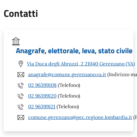
Contatti
Anagrafe, elettorale, leva, stato civile
Via Duca degli Abruzzi, 2 21040 Gerenzano (VA)
anagrafe@comune.gerenzano.va.it
(Indirizzo ma
02 96399108
(Telefono)
02 96399120
(Telefono)
02 96399121
(Telefono)
comune.gerenzano@pec.regione.lombardia.it
(