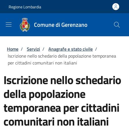
Salta al contenuto principale
Skip to footer content
Regione Lombardia
Comune di Gerenzano
Briciole di pane
Home
/
Servizi
/
Anagrafe e stato civile
/
Iscrizione nello schedario della popolazione temporanea
per cittadini comunitari non italiani
Iscrizione nello schedario
della popolazione
temporanea per cittadini
comunitari non italiani