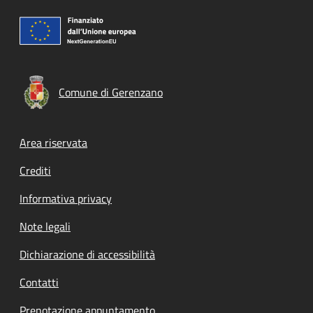
Comune di Gerenzano
Footer menu
Area riservata
Crediti
Informativa privacy
Note legali
Dichiarazione di accessibilità
Contatti
Prenotazione appuntamento