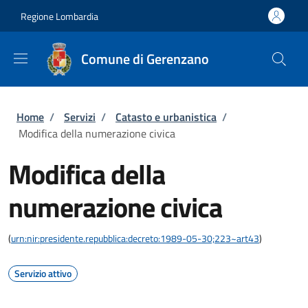
Salta al contenuto principale
Skip to footer content
Regione Lombardia
Comune di Gerenzano
Briciole di pane
Home
/
Servizi
/
Catasto e urbanistica
/
Modifica della numerazione civica
Modifica della
numerazione civica
(
urn:nir:presidente.repubblica:decreto:1989-05-30;223~art43
)
Servizio attivo