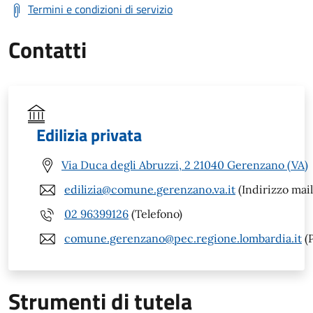
Termini e condizioni di servizio
Contatti
Edilizia privata
Via Duca degli Abruzzi, 2 21040 Gerenzano (VA)
edilizia@comune.gerenzano.va.it
(Indirizzo mail
02 96399126
(Telefono)
comune.gerenzano@pec.regione.lombardia.it
(
Strumenti di tutela