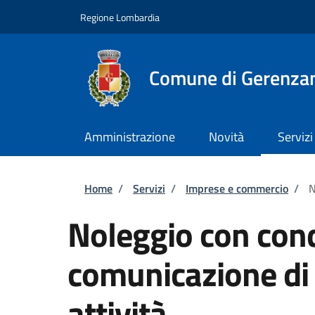
Salta al contenuto principale
Skip to footer content
Regione Lombardia
Comune di Gerenza
Amministrazione
Novità
Servizi
Briciole di pane
Home
/
Servizi
/
Imprese e commercio
/
N
Noleggio con con
comunicazione di
attività