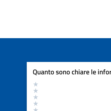
Quanto sono chiare le info
Valutazione
Valuta 5 stelle su 5
Valuta 4 stelle su 5
Valuta 3 stelle su 5
Valuta 2 stelle su 5
Valuta 1 stelle su 5