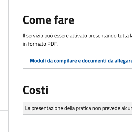
Come fare
Il servizio può essere attivato presentando tutta
in formato PDF.
Moduli da compilare e documenti da allegar
Costi
Tipo di pagamento
Importo
La presentazione della pratica non prevede al