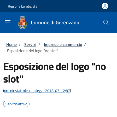
Salta al contenuto principale
Skip to footer content
Regione Lombardia
Comune di Gerenzano
Briciole di pane
Home
/
Servizi
/
Imprese e commercio
/
Esposizione del logo "no slot"
Esposizione del logo "no
slot"
(
urn:nir:stato:decreto.legge:2018-07-12;87
)
Servizio attivo