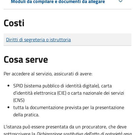
Moduli da compilare e documenti da allegare
Costi
Tipo di pagamento
Importo
Diritti di segreteria o istruttoria
Cosa serve
Per accedere al servizio, assicurati di avere:
SPID (sistema pubblico di identità digitale), carta
d’identità elettronica (CIE) o carta nazionale dei servizi
(CNS)
tutta la documentazione prevista per la presentazione
della pratica.
L'istanza può essere presentata da un procuratore, che deve
sottoscrivere la
Dichiarazione sostitutiva dell'atto di notorietà resa