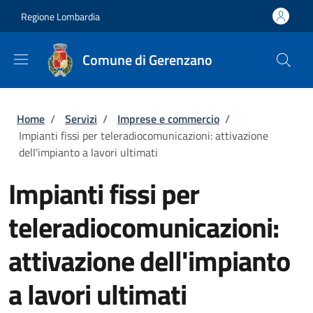
Salta al contenuto principale
Skip to footer content
Regione Lombardia
Comune di Gerenzano
Briciole di pane
Home
/
Servizi
/
Imprese e commercio
/
Impianti fissi per teleradiocomunicazioni: attivazione
dell'impianto a lavori ultimati
Impianti fissi per
teleradiocomunicazioni:
attivazione dell'impianto
a lavori ultimati