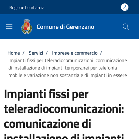
Salta al contenuto principale
Skip to footer content
Regione Lombardia
Comune di Gerenzano
Briciole di pane
Home
/
Servizi
/
Imprese e commercio
/
Impianti fissi per teleradiocomunicazioni: comunicazione
di installazione di impianti temporanei per telefonia
mobile e variazione non sostanziale di impianti in essere
Impianti fissi per
teleradiocomunicazioni:
comunicazione di
installazione di impianti