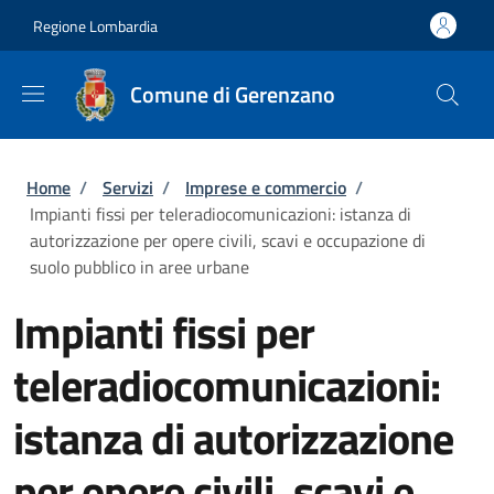
Salta al contenuto principale
Skip to footer content
Regione Lombardia
Comune di Gerenzano
Briciole di pane
Home
/
Servizi
/
Imprese e commercio
/
Impianti fissi per teleradiocomunicazioni: istanza di
autorizzazione per opere civili, scavi e occupazione di
suolo pubblico in aree urbane
Impianti fissi per
teleradiocomunicazioni:
istanza di autorizzazione
per opere civili, scavi e