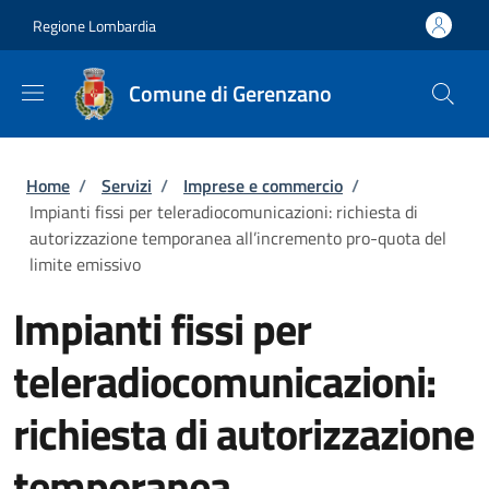
Salta al contenuto principale
Skip to footer content
Regione Lombardia
Comune di Gerenzano
Briciole di pane
Home
/
Servizi
/
Imprese e commercio
/
Impianti fissi per teleradiocomunicazioni: richiesta di
autorizzazione temporanea all’incremento pro-quota del
limite emissivo
Impianti fissi per
teleradiocomunicazioni:
richiesta di autorizzazione
temporanea