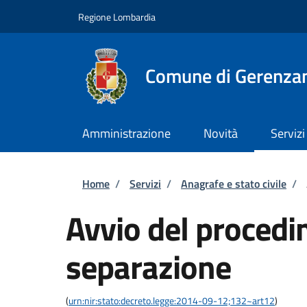
Salta al contenuto principale
Skip to footer content
Regione Lombardia
Comune di Gerenza
Amministrazione
Novità
Servizi
Briciole di pane
Home
/
Servizi
/
Anagrafe e stato civile
/
Avvio del procedi
separazione
(
urn:nir:stato:decreto.legge:2014-09-12;132~art12
)