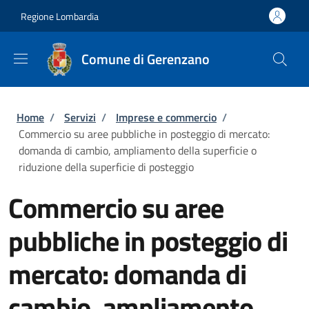
Salta al contenuto principale
Skip to footer content
Regione Lombardia
Comune di Gerenzano
Briciole di pane
Home
/
Servizi
/
Imprese e commercio
/
Commercio su aree pubbliche in posteggio di mercato:
domanda di cambio, ampliamento della superficie o
riduzione della superficie di posteggio
Commercio su aree
pubbliche in posteggio di
mercato: domanda di
cambio, ampliamento