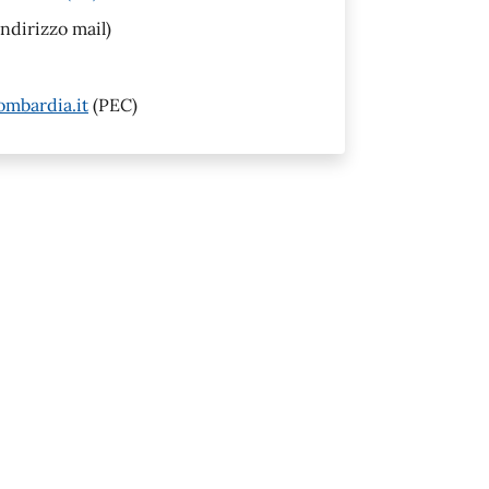
Indirizzo mail)
mbardia.it
(PEC)