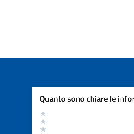
Quanto sono chiare le info
Valutazione
Valuta 5 stelle su 5
Valuta 4 stelle su 5
Valuta 3 stelle su 5