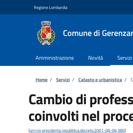
Salta al contenuto principale
Skip to footer content
Regione Lombardia
Comune di Gerenza
Amministrazione
Novità
Servizi
Briciole di pane
Home
/
Servizi
/
Catasto e urbanistica
/
C
Cambio di profess
coinvolti nel proc
(
urn:nir:presidente.repubblica:decreto:2001-06-06;380
)