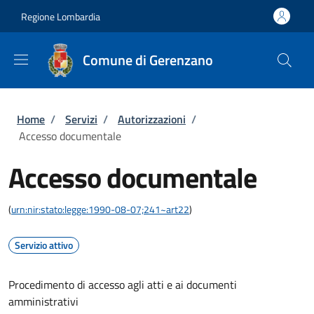
Salta al contenuto principale
Skip to footer content
Regione Lombardia
Comune di Gerenzano
Briciole di pane
Home
/
Servizi
/
Autorizzazioni
/
Accesso documentale
Accesso documentale
(
urn:nir:stato:legge:1990-08-07;241~art22
)
Servizio attivo
Procedimento di accesso agli atti e ai documenti
amministrativi