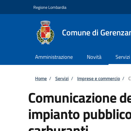
Salta al contenuto principale
Skip to footer content
Regione Lombardia
Comune di Gerenza
Amministrazione
Novità
Servizi
Briciole di pane
Home
/
Servizi
/
Imprese e commercio
/
C
Comunicazione del
impianto pubblico
carburanti