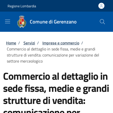
Salta al contenuto principale
Skip to footer content
Regione Lombardia
Comune di Gerenzano
Briciole di pane
Home
/
Servizi
/
Imprese e commercio
/
Commercio al dettaglio in sede fissa, medie e grandi
strutture di vendita: comunicazione per variazione del
settore merceologico
Commercio al dettaglio in
sede fissa, medie e grandi
strutture di vendita:
comunicazione per