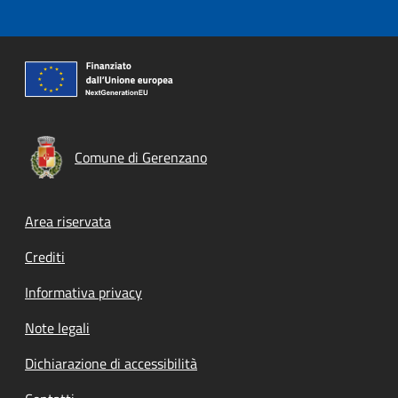
Comune di Gerenzano
Footer menu
Area riservata
Crediti
Informativa privacy
Note legali
Dichiarazione di accessibilità