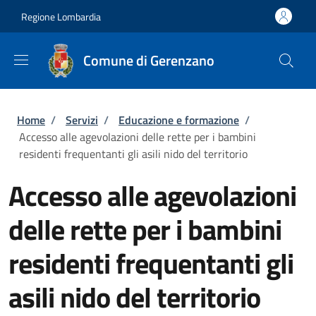
Salta al contenuto principale
Skip to footer content
Regione Lombardia
Comune di Gerenzano
Briciole di pane
Home
/
Servizi
/
Educazione e formazione
/
Accesso alle agevolazioni delle rette per i bambini
residenti frequentanti gli asili nido del territorio
Accesso alle agevolazioni
delle rette per i bambini
residenti frequentanti gli
asili nido del territorio