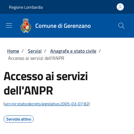
Salta al contenuto principale
Skip to footer content
Regione Lombardia
Comune di Gerenzano
Briciole di pane
Home
/
Servizi
/
Anagrafe e stato civile
/
Accesso ai servizi dell'ANPR
Accesso ai servizi
dell'ANPR
(
urn:nir:stato:decreto.legislativo:2005-03-07;82
)
Servizio attivo