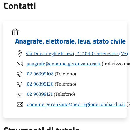
Contatti
Anagrafe, elettorale, leva, stato civile
Via Duca degli Abruzzi, 2 21040 Gerenzano (VA)
anagrafe@comune.gerenzano.va.it
(Indirizzo ma
02 96399108
(Telefono)
02 96399120
(Telefono)
02 96399121
(Telefono)
comune.gerenzano@pec.regione.lombardia.it
(