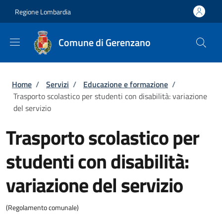
Salta al contenuto principale
Skip to footer content
Regione Lombardia
Comune di Gerenzano
Briciole di pane
Home
/
Servizi
/
Educazione e formazione
/
Trasporto scolastico per studenti con disabilità: variazione
del servizio
Trasporto scolastico per
studenti con disabilità:
variazione del servizio
(Regolamento comunale)