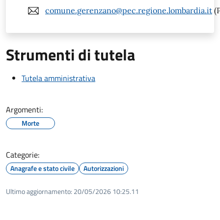
comune.gerenzano@pec.regione.lombardia.it
(
Strumenti di tutela
Tutela amministrativa
Argomenti:
Morte
Categorie:
Anagrafe e stato civile
Autorizzazioni
Ultimo aggiornamento:
20/05/2026 10:25.11