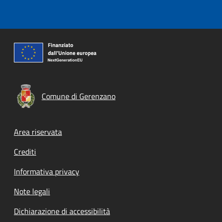
Comune di Gerenzano
Footer menu
Area riservata
Crediti
Informativa privacy
Note legali
Dichiarazione di accessibilità