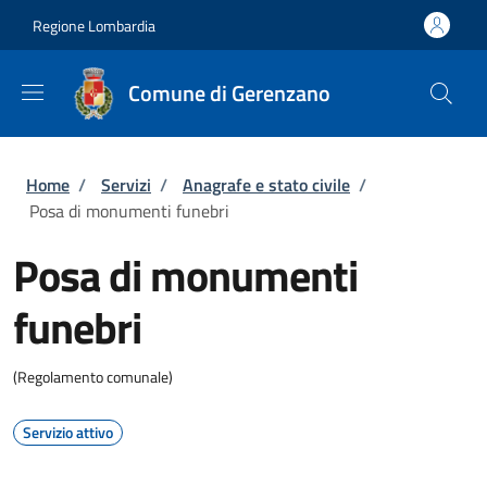
Salta al contenuto principale
Skip to footer content
Regione Lombardia
Comune di Gerenzano
Briciole di pane
Home
/
Servizi
/
Anagrafe e stato civile
/
Posa di monumenti funebri
Posa di monumenti
funebri
(Regolamento comunale)
Servizio attivo