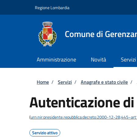
Salta al contenuto principale
Skip to footer content
Regione Lombardia
Comune di Gerenza
Amministrazione
Novità
Servizi
Briciole di pane
Home
/
Servizi
/
Anagrafe e stato civile
/
Autenticazione di
(
urn:nir:presidente.repubblica:decreto:2000-12-28;445~ar
Servizio attivo