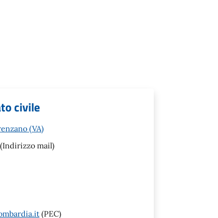
to civile
renzano (VA)
(Indirizzo mail)
mbardia.it
(PEC)