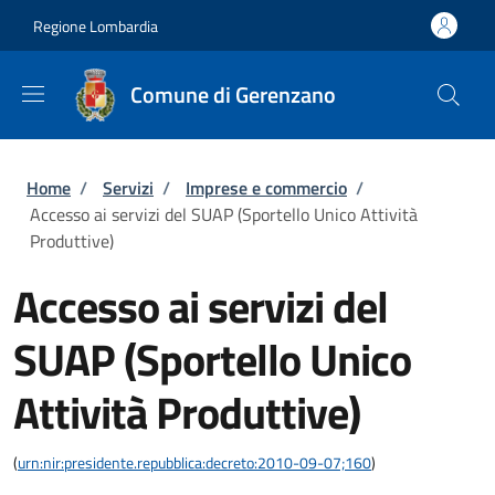
Salta al contenuto principale
Skip to footer content
Regione Lombardia
Comune di Gerenzano
Briciole di pane
Home
/
Servizi
/
Imprese e commercio
/
Accesso ai servizi del SUAP (Sportello Unico Attività
Produttive)
Accesso ai servizi del
SUAP (Sportello Unico
Attività Produttive)
(
urn:nir:presidente.repubblica:decreto:2010-09-07;160
)