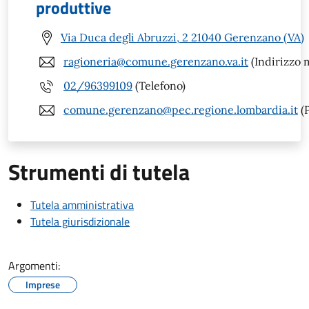
produttive
Via Duca degli Abruzzi, 2 21040 Gerenzano (VA)
ragioneria@comune.gerenzano.va.it
(Indirizzo m
02/96399109
(Telefono)
comune.gerenzano@pec.regione.lombardia.it
(
Strumenti di tutela
Tutela amministrativa
Tutela giurisdizionale
Argomenti:
Imprese