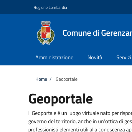
Salta al contenuto principale
Skip to footer content
Regione Lombardia
Comune di Gerenza
Amministrazione
Novità
Servizi
Briciole di pane
Home
/
Geoportale
Geoportale
Il Geoportale è un luogo virtuale nato per risp
governo del territorio, anche in un’ottica di ges
professionisti elementi utili alla conoscenza ap