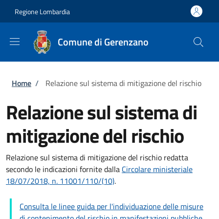
Salta al contenuto principale
Skip to footer content
Regione Lombardia
Comune di Gerenzano
Briciole di pane
Home
/
Relazione sul sistema di mitigazione del rischio
Relazione sul sistema di
mitigazione del rischio
Relazione sul sistema di mitigazione del rischio redatta
secondo le indicazioni fornite dalla
Circolare ministeriale
18/07/2018, n. 11001/110/(10)
.
Consulta le linee guida per l'individuazione delle misure
di contenimento del rischio in manifestazioni pubbliche