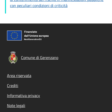
con peculiari condizioni di criticità
Comune di Gerenzano
Footer menu
Area riservata
Crediti
Informativa privacy
Note legali