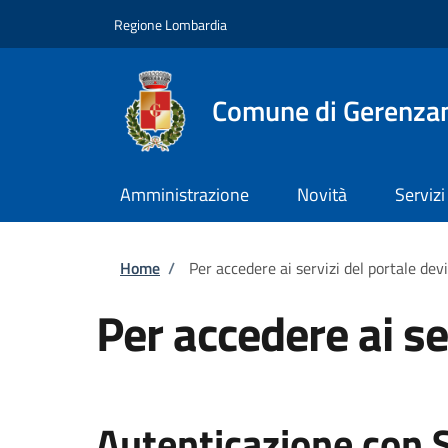
Salta al contenuto principale
Skip to footer content
Regione Lombardia
Comune di Gerenza
Amministrazione
Novità
Servizi
Briciole di pane
Home
/
Per accedere ai servizi del portale dev
Per accedere ai se
Autenticazione con 