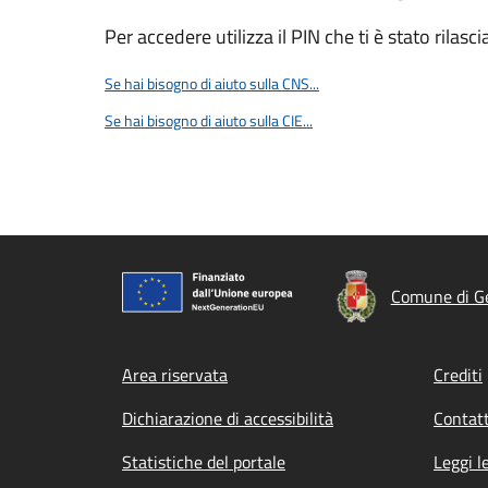
Per accedere utilizza il PIN che ti è stato rilasci
Se hai bisogno di aiuto sulla CNS...
Se hai bisogno di aiuto sulla CIE...
Comune di G
Footer menu
Area riservata
Crediti
Dichiarazione di accessibilità
Contatt
Statistiche del portale
Leggi l