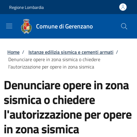
Salta al contenuto principale
Skip to footer content
Regione Lombardia
Comune di Gerenzano
Briciole di pane
Home
/
Istanze edilizia sismica e cementi armati
/
Denunciare opere in zona sismica o chiedere
l'autorizzazione per opere in zona sismica
Denunciare opere in zona
sismica o chiedere
l'autorizzazione per opere
in zona sismica