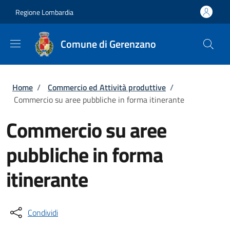
Salta al contenuto principale
Skip to footer content
Regione Lombardia
Comune di Gerenzano
Briciole di pane
Home
/
Commercio ed Attività produttive
/
Commercio su aree pubbliche in forma itinerante
Commercio su aree
pubbliche in forma
itinerante
Condividi