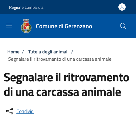
Salta al contenuto principale
Skip to footer content
Regione Lombardia
Comune di Gerenzano
Briciole di pane
Home
/
Tutela degli animali
/
Segnalare il ritrovamento di una carcassa animale
Segnalare il ritrovamento
di una carcassa animale
Condividi