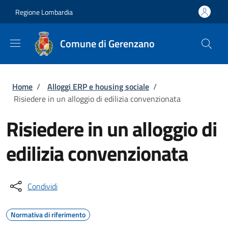
Salta al contenuto principale
Skip to footer content
Regione Lombardia
Comune di Gerenzano
Briciole di pane
Home
/
Alloggi ERP e housing sociale
/
Risiedere in un alloggio di edilizia convenzionata
Risiedere in un alloggio di
edilizia convenzionata
Condividi
Normativa di riferimento