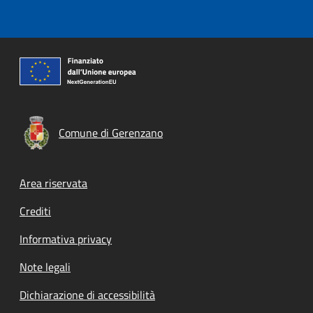
Comune di Gerenzano
Footer menu
Area riservata
Crediti
Informativa privacy
Note legali
Dichiarazione di accessibilità