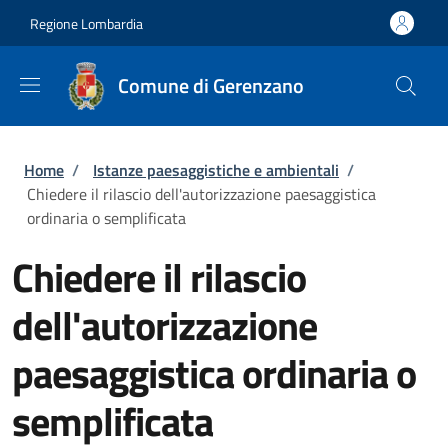
Salta al contenuto principale
Skip to footer content
Regione Lombardia
Comune di Gerenzano
Briciole di pane
Home
/
Istanze paesaggistiche e ambientali
/
Chiedere il rilascio dell'autorizzazione paesaggistica
ordinaria o semplificata
Chiedere il rilascio
dell'autorizzazione
paesaggistica ordinaria o
semplificata