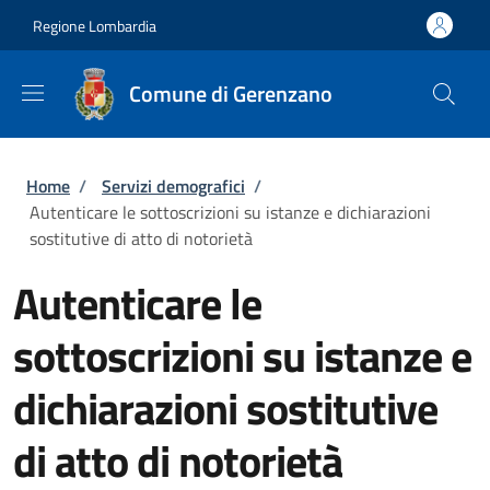
Salta al contenuto principale
Skip to footer content
Regione Lombardia
Comune di Gerenzano
Briciole di pane
Home
/
Servizi demografici
/
Autenticare le sottoscrizioni su istanze e dichiarazioni
sostitutive di atto di notorietà
Autenticare le
sottoscrizioni su istanze e
dichiarazioni sostitutive
di atto di notorietà